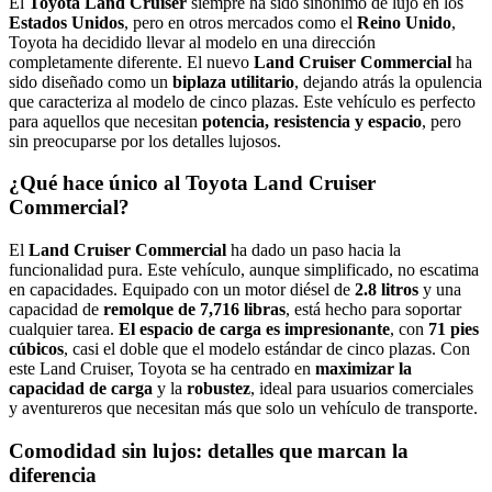
El
Toyota Land Cruiser
siempre ha sido sinónimo de lujo en los
Estados Unidos
, pero en otros mercados como el
Reino Unido
,
Toyota ha decidido llevar al modelo en una dirección
completamente diferente. El nuevo
Land Cruiser Commercial
ha
sido diseñado como un
biplaza utilitario
, dejando atrás la opulencia
que caracteriza al modelo de cinco plazas. Este vehículo es perfecto
para aquellos que necesitan
potencia, resistencia y espacio
, pero
sin preocuparse por los detalles lujosos.
¿Qué hace único al Toyota Land Cruiser
Commercial?
El
Land Cruiser Commercial
ha dado un paso hacia la
funcionalidad pura. Este vehículo, aunque simplificado, no escatima
en capacidades. Equipado con un motor diésel de
2.8 litros
y una
capacidad de
remolque de 7,716 libras
, está hecho para soportar
cualquier tarea.
El espacio de carga es impresionante
, con
71 pies
cúbicos
, casi el doble que el modelo estándar de cinco plazas. Con
este Land Cruiser, Toyota se ha centrado en
maximizar la
capacidad de carga
y la
robustez
, ideal para usuarios comerciales
y aventureros que necesitan más que solo un vehículo de transporte.
Comodidad sin lujos: detalles que marcan la
diferencia