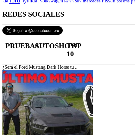
ford
hyundai
nissan
p
kia
volkswagen
suv
mercedes
ferrari
porsche
REDES SOCIALES
PRUEBAS
AUTOSHOW
TOP
10
¿Será el Ford Mustang Dark Horse tu ...