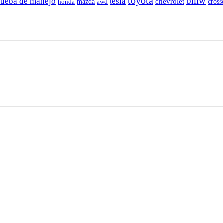
toyota
bmw
rueba de manejo
tesla
chevrolet
honda
mazda
awd
cross