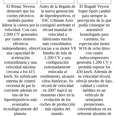
El Rimac Nevera
Antes de la llegada de
El Bugatti Veyron
demostró que los
la nueva generación
Super Sport cambió
coches eléctricos
de hiperdeportivos, el
para siempre la
también pueden
SSC Ultimate Aero
percepción de lo que
liderar la carrera por la
consiguió arrebatar el
podía conseguir un
velocidad. Con casi
récord mundial de
automóvil
2.000 CV generados
velocidad a
homologado para
por cuatro motores
fabricantes mucho
carretera. Su
eléctricos
más consolidados.
espectacular motor
independientes, ofrece
Gracias a su motor V8
W16 de ocho litros
una capacidad de
biturbo de más de
con cuatro
aceleración
1.200 CV y una
turbocompresores
extraordinaria y una
configuración
generaba 1.200 CV y
velocidad máxima
extremadamente
permitía superar los
cercana a los 415
enfocada al
430 km/h. Además de
km/h. Su sofisticado
rendimiento, alcanzó
su velocidad récord,
sistema de control
cifras históricas. Su
ofrecía niveles de lujo,
vectorial de par lo
récord de velocidad
calidad y confort
convierte además en
en 2007 marcó un
inéditos en un
uno de los
momento clave en la
vehículo de
hiperdeportivos más
evolución de los
semejantes
avanzados
coches de producción
prestaciones,
tecnológicamente del
más rápidos del
convirtiéndose en un
planeta.
mundo.
referente absoluto de