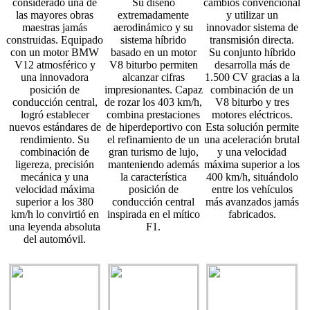
considerado una de
Su diseño
cambios convencional
las mayores obras
extremadamente
y utilizar un
maestras jamás
aerodinámico y su
innovador sistema de
construidas. Equipado
sistema híbrido
transmisión directa.
con un motor BMW
basado en un motor
Su conjunto híbrido
V12 atmosférico y
V8 biturbo permiten
desarrolla más de
una innovadora
alcanzar cifras
1.500 CV gracias a la
posición de
impresionantes. Capaz
combinación de un
conducción central,
de rozar los 403 km/h,
V8 biturbo y tres
logró establecer
combina prestaciones
motores eléctricos.
nuevos estándares de
de hiperdeportivo con
Esta solución permite
rendimiento. Su
el refinamiento de un
una aceleración brutal
combinación de
gran turismo de lujo,
y una velocidad
ligereza, precisión
manteniendo además
máxima superior a los
mecánica y una
la característica
400 km/h, situándolo
velocidad máxima
posición de
entre los vehículos
superior a los 380
conducción central
más avanzados jamás
km/h lo convirtió en
inspirada en el mítico
fabricados.
una leyenda absoluta
F1.
del automóvil.