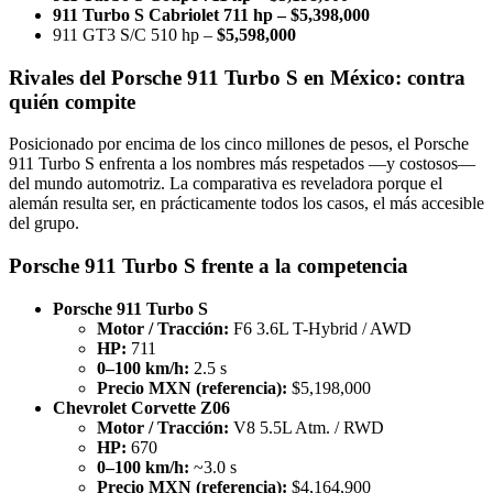
911 Turbo S Cabriolet 711 hp – $5,398,000
911 GT3 S/C 510 hp –
$5,598,000
Rivales del Porsche 911 Turbo S en México: contra
quién compite
Posicionado por encima de los cinco millones de pesos, el Porsche
911 Turbo S enfrenta a los nombres más respetados —y costosos—
del mundo automotriz. La comparativa es reveladora porque el
alemán resulta ser, en prácticamente todos los casos, el más accesible
del grupo.
Porsche 911 Turbo S frente a la competencia
Porsche 911 Turbo S
Motor / Tracción:
F6 3.6L T-Hybrid / AWD
HP:
711
0–100 km/h:
2.5 s
Precio MXN (referencia):
$5,198,000
Chevrolet Corvette Z06
Motor / Tracción:
V8 5.5L Atm. / RWD
HP:
670
0–100 km/h:
~3.0 s
Precio MXN (referencia):
$4,164,900