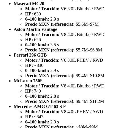
Maserati MC20
Motor / Tracción:
V6 3.0L Biturbo / RWD
HP:
630
0–100 km/h:
2.9 s
Precio MXN (referencia):
$5.6M–$7M
Aston Martin Vantage
Motor / Tracción:
V8 4.0L Biturbo / RWD
HP:
656
0–100 km/h:
3.5 s
Precio MXN (referencia):
$5.7M–$6.8M
Ferrari 296 GTB
Motor / Tracción:
V6 3.0L PHEV / RWD
HP:
~830
0–100 km/h:
2.9 s
Precio MXN (referencia):
$9.4M–$10.8M
McLaren 750S
Motor / Tracción:
V8 4.0L Biturbo / RWD
HP:
740
0–100 km/h:
2.8 s
Precio MXN (referencia):
$9.4M–$11.2M
Mercedes-AMG GT 63 S E
Motor / Tracción:
V8 4.0L PHEV / AWD
HP:
~843
0–100 km/h:
2.9 s
Precio MXN (referencia):
~$8M–$9M