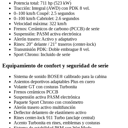
Potencia total: 711 hp (523 kW)
Tracción: Integral (AWD) con PDK 8 vel.
0–100 km/h Coupé: 2.5 segundos
0–100 km/h Cabriolet: 2.6 segundos
Velocidad máxima: 322 km/h
Frenos: Cerámicos de carbono (PCCB) de serie
Suspensión: PASM activa electrónica
Alerón trasero: Activo y adaptativo
Rines: 20″ delante / 21″ traseros (center-lock)
Transmisión PDK: Doble embrague 8 vel.
Sport Chrono: Incluido de serie
Equipamiento de confort y seguridad de serie
Sistema de sonido BOSE® calibrado para la cabina
Asientos deportivos adaptables Plus en cuero
Volante GT con costuras Turbonita
Frenos cerámicos PCCB
Suspensión activa PASM electrónica
Paquete Sport Chrono con cronómetro
Alerón trasero activo multifunción
Deflector delantero de elastómero activo
Rines center-lock 911 Turbo (anclaje central)
Acento Turbonita en rines, emblemas y costuras
Sistema de estabilidad PSM con Wet Mode